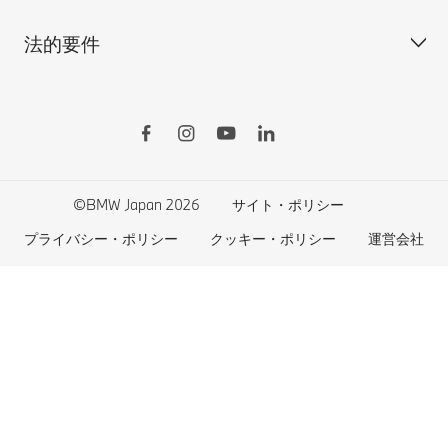
MINI
M Performance Parts
見積りシミュレーション
法的要件
BMW Motorrad
BMWタイヤ＆ホイール
新車在庫検索
BMWの電気自動車
Drivers Guide App
認定中古車検索
外出先での充電
BMWコネクテッド・ドライブ
実施中のサポート
ご自宅での充電
リコール情報
MyBMWアプリ
法人の皆様へ
電気自動車の航続可能距離
特定整備情報
BMW CARE
医師等国家資格保有者の皆様へ
BMWプラグイン・ハイブリッド
自動車リサイクル/レスキュー時の取り扱い
©BMW Japan 2026
サイト・ポリシー
BMWファイナンシャル・サービス
エコカー減税および補助金制度
プライバシー・ポリシー
クッキー・ポリシー
運営会社
BMW自動車保険
BMW延長保証