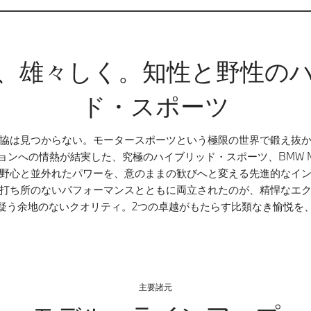
、雄々しく。知性と野性の
ド・スポーツ
協は見つからない。モータースポーツという極限の世界で鍛え抜
ョンへの情熱が結実した、究極のハイブリッド・スポーツ、BMW M
野心と並外れたパワーを、意のままの歓びへと変える先進的なイ
打ち所のないパフォーマンスとともに両立されたのが、精悍なエ
疑う余地のないクオリティ。2つの卓越がもたらす比類なき愉悦を
主要諸元