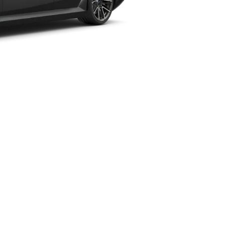
タル最大トルク
0-100km/h加速性能（秒）
3.5秒*