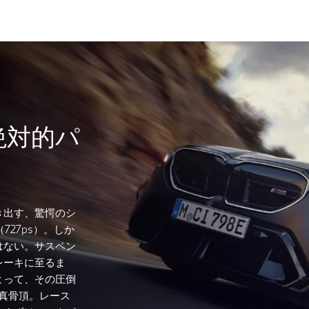
絶対的パ
き出す、驚愕のシ
727ps）。しか
はない。サスペン
レーキに至るま
よって、その圧倒
の真骨頂。レース