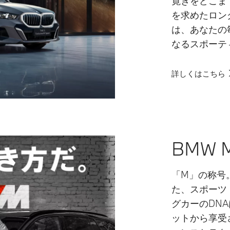
寛ぎをどこま
を求めたロン
は、あなたの
なるスポーテ
詳しくはこちら
BMW M
「M」の称号
た、スポーツ
グカーのDN
ットから享受