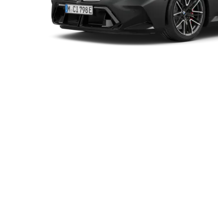
テム・トータル最高出力（自社データ）
システム・トー
kW〔727ps〕
1,000Nm
ロッパ仕様車値（自社データ）
の車両はヨーロッパ仕様のため、一部日本仕様と異なります。