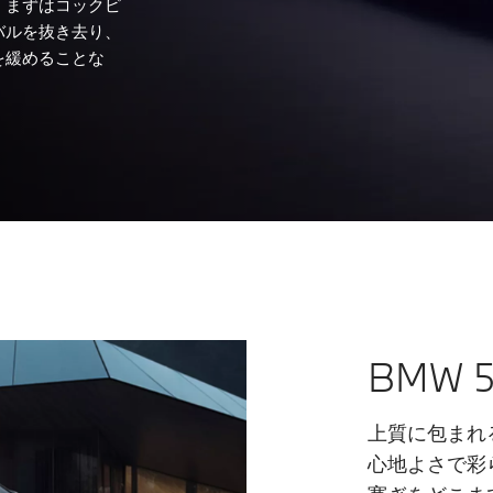
。まずはコックピ
バルを抜き去り、
を緩めることな
BMW
上質に包まれ
心地よさで彩