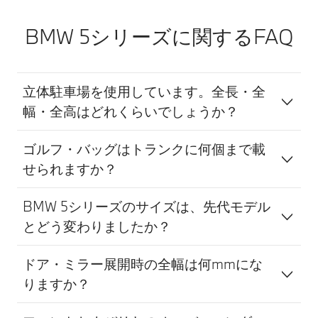
合でも安全運転を
支援技術」であ
行う義務がありま
り、運転者に代わ
BMW 5シリーズに関するFAQ
す。本機能は、運
って車が自律的に
転者が責任を持っ
安全運転を行う、
て安全運転を行う
完全な自動運転で
ことを前提とした
はありません。シ
立体駐車場を使用しています。全長・全
「運転支援技術」
ステムの認識性能
幅・全高はどれくらいでしょうか？
であり、運転者に
には限界があるた
代わって車が自律
め、路面状況や気
的に安全運転を行
象条件等によって
ゴルフ・バッグはトランクに何個まで載
う、完全な自動運
はシステムが作動
せられますか？
転ではありませ
しない場合や、不
ん。システムの認
適正にまたは理由
BMW 5シリーズのサイズは、先代モデル
識性能には限界が
なく作動する可能
あるため、路面状
性があります。そ
とどう変わりましたか？
況や気象条件等に
のため、安全確認
よってはシステム
や運転操作をシス
ドア・ミラー展開時の全幅は何mmにな
が作動しない場合
テムに委ねる運転
りますか？
や、不適正にまた
は、重大な事故に
は理由なく作動す
つながる危険があ
る可能性がありま
ります。常にご自