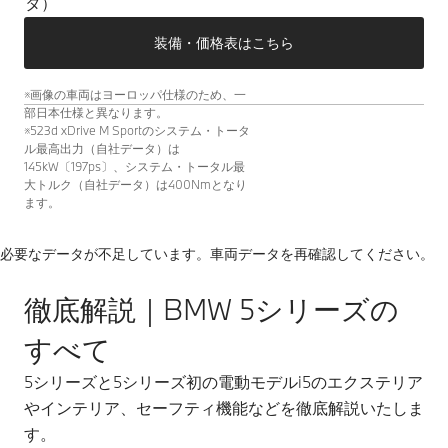
タ）
装備・価格表はこちら
※画像の車両はヨーロッパ仕様のため、一
部日本仕様と異なります。
※523d xDrive M Sportのシステム・トータ
ル最高出力（自社データ）は
145kW〔197ps〕、システム・トータル最
大トルク（自社データ）は400Nmとなり
ます。
必要なデータが不足しています。車両データを再確認してください。
徹底解説｜BMW 5シリーズの
すべて
5シリーズと5シリーズ初の電動モデルi5のエクステリア
やインテリア、セーフティ機能などを徹底解説いたしま
す。