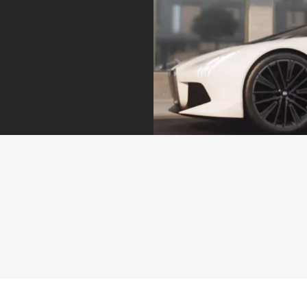
く、車両停止や再
能全体での記録上
加速も可能にする
限は最大合計
ことで渋滞時の運
600m）。自宅の
転負荷を軽減。さ
ガレージなど、決
らに、特定の条件
められた場所への
下で車両が自動的
入庫操作をクルマ
に車線変更を行う
が引き受けてくれ
レーン・チェン
ます。 ※ご使用の
ジ・アシスト**
前には、取扱説明
いつもあなたのそばに
や、側面からの危
書にて各機能の原
「BMWプロアクティブ・ケア」が車両の点検や定期入庫
険を回避したり意
理や操作方法を必
予約など、総合的なサービスでお客様を常にサポートしま
図せぬ車線逸脱を
ずご確認くださ
す。BMW専任のスペシャリストが車両の状態をリアルタ
防ぐシステムも含
い。運転者には､
イムで解析し、最適な車両点検プランをご提案。ご予約は
まれています。 ※
いかなる場合でも
My BMWアプリのメッセージから直接行えます。
ご使用の前には、
安全運転を行う義
取扱説明書にて各
務があります。本
詳細はこちら
機能の原理や操作
機能は、運転者が
方法を必ずご確認
責任を持って安全
ください。運転者
運転を行うことを
には､いかなる場
前提とした「運転