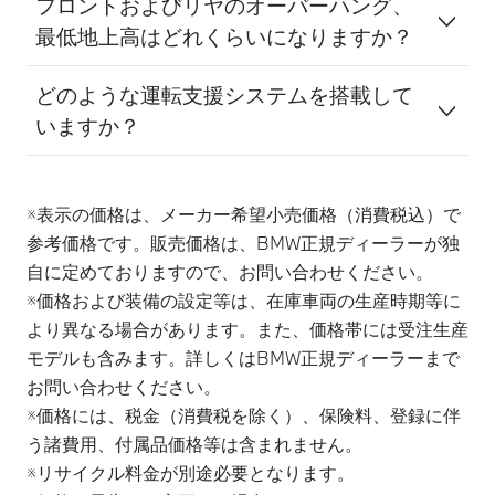
フロントおよびリヤのオーバーハング、
す。そのため、安
身の責任で交通状
最低地上高はどれくらいになりますか？
全確認や運転操作
況に注意し安全運
をシステムに委ね
転を心がけてくだ
どのような運転支援システムを搭載して
る運転は、重大な
さい。機能につい
事故につながる危
ての詳細は、
いますか？
険があります。常
BMW 正規ディー
にご自身の責任で
ラーにてご確認く
交通状況に注意し
ださい。 * 完全な
※表示の価格は、メーカー希望小売価格（消費税込）で
安全運転を心がけ
自動運転はできま
参考価格です。販売価格は、BMW正規ディーラーが独
てください。機能
せん。ドライバー
についての詳細
は進行方向および
自に定めておりますので、お問い合わせください。
は、BMW 正規デ
周囲へ絶えず注意
※価格および装備の設定等は、在庫車両の生産時期等に
ィーラーにてご確
を払うとともに、
より異なる場合があります。また、価格帯には受注生産
認ください。 * 完
緊急時などシステ
モデルも含みます。詳しくはBMW正規ディーラーまで
全な自動運転はで
ムが要求した場
お問い合わせください。
きません。少なく
合、直ちにブレー
ともいずれかの手
キおよびステアリ
※価格には、税金（消費税を除く）、保険料、登録に伴
をステアリング・
ング操作を確実に
う諸費用、付属品価格等は含まれません。
ホイールのリムに
行うことが可能な
※リサイクル料金が別途必要となります。
添えている状態で
状態を保つ必要が