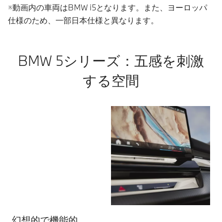
※動画内の車両はBMW i5となります。また、ヨーロッパ
仕様のため、一部日本仕様と異なります。
BMW 5シリーズ：五感を刺激
する空間
幻想的で機能的
車