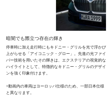
暗闇でも際立つ存在の輝き
美
停車時に加え走行時にもキドニー・グリルを光で浮かび
ク
上がらせる「アイコニック・グロー」。先進の光ファイ
ル
バー技術を用いたその輝きは、エクステリアの視覚的な
を
ハイライトとして、特徴的なキドニー・グリルのデザイ
全
ンを強く印象付けます。
※
※動画内の車両はヨーロッパ仕様のため、一部日本仕様
と
と異なります。