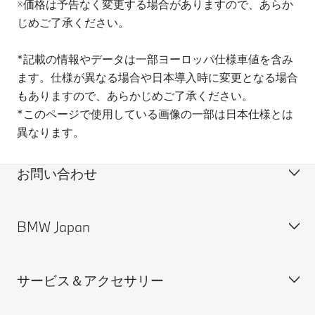
※価格は予告なく変更する場合がありますので、あらか
作動するもので、
あります。
じめご了承ください。
完全に手がステア
リング・ホイール
から外れると警告
*記載の情報やデータは一部ヨーロッパ仕様車値を含み
音が鳴り、一定時
ます。仕様が異なる場合や日本導入時に変更となる場合
間後にアシスト機
もありますので、あらかじめご了承ください。​
能を停止します。
*このページで使用している画像の一部は日本仕様とは
** 完全な自動運
異なります。
転はできません。
システムは状況が
作動条件を満たさ
お問い合わせ
なくなった場合、
安全のため直ちに
作動を中断しま
BMW Japan
カスタマー・サポート＆お問い合わせ
す。また、ドライ
バーは進行方向お
装備・価格表ダウンロード
よび周囲へ絶えず
注意を払うととも
サービス＆アクセサリー
見積依頼
会社概要
に、緊急時などシ
ステムが要求した
試乗申込
BMW Group Japan採用情報