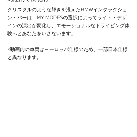
クリスタルのような輝きを湛えたBMWインタラクショ
豊
ン・バーは、MY MODESの選択によってライト・デザ
に
インの演出が変化し、エモーショナルなドライビング体
し
験へとあなたをいざないます。
※
※動画内の車両はヨーロッパ仕様のため、一部日本仕様
パ
と異なります。
詳