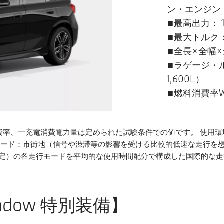
ン・エンジン
■最高出力： 11
■最大トルク：
■全長×全幅×全高
■ラゲージ・
1,600L）
■燃料消費率WL
費率、一充電消費電力量は定められた試験条件での値です。 使用
Cモード：市街地（信号や渋滞等の影響を受ける比較的低速な走行を
想定）の各走行モードを平均的な使用時間配分で構成した国際的な
Shadow 特別装備】