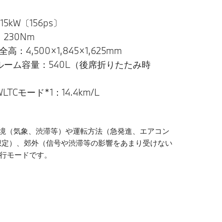
5kW〔156ps〕
230Nm
：4,500×1,845×1,625mm
ルーム容量：540L（後席折りたたみ時
TCモード*1：14.4km/L
環境（気象、渋滞等）や運転方法（急発進、エアコン
想定）、郊外（信号や渋滞等の影響をあまり受けない
走行モードです。