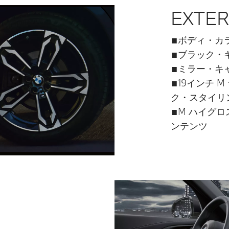
EXTER
■ボディ・カ
■ブラック・
■ミラー・キ
■19インチ 
ク・スタイリン
■M ハイグ
ンテンツ