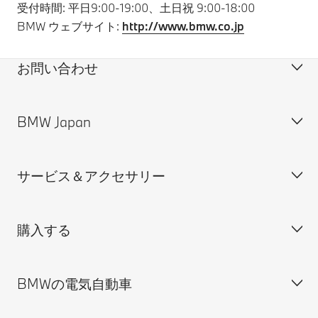
受付時間: 平日9:00-19:00、土日祝 9:00-18:00
BMW ウェブサイト:
http://www.bmw.co.jp
お問い合わせ
BMW Japan
カスタマー・サポート＆お問い合わせ
装備・価格表ダウンロード
サービス＆アクセサリー
見積依頼
会社概要
試乗申込
BMW Group Japan採用情報
購入する
ディーラー検索
BMW正規ディーラー採用情報
BMW Service
ISO 9001:2015 認証書
オンライン入庫予約
BMWの電気自動車
BMWのCSR活動
BMW純正アクセサリー
ご購入の前に
MINI
M Performance Parts
見積りシミュレーション