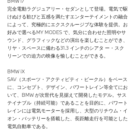
BMW i7
完全電動ラグジュアリー・セダンとして登場。電気で駆
けぬける歓びと五感を満たすエンターテイメントの融合
によって、究極的にエクスクルージブな体験を提供。お
好みで選べるMY MODES で、気分に合わせた照明やサ
ウンド、グラフィックなどの演出を楽しむことができ、
リヤ・スペースに備わる31.3 インチのシアタ ー・スク
リーンでの迫力の映像を愉しむことができる。
BMW iX
SAV（スポーツ・アクティビティ・ビークル）をベース
に、コンセプト、デザイン、パワートレイン等全てにお
いて、BMW が次世代を見据えて開発したモデル。サス
テイナブル（持続可能）であることを目的に、パワート
レインには電気モーターを採用し、大型のリチウム・イ
オン・バッテリーを搭載した、長距離走行を可能とした
電気自動車である。