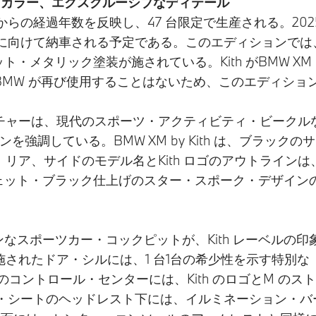
トリカル・カラー、エクスクルーシブなディテール
 のデビューからの経過年数を反映し、47 台限定で生産される。
ーに向けて納車される予定である。このエディションでは
レ ット・メタリック塗装が施されている。Kith がBMW XM
BMW が再び使用することはないため、このエディシ
チャーは、現代のスポーツ・アクティビティ・ビークル
ンを強調している。BMW XM by Kith は、ブラッ
リア、サイドのモデル名とKith ロゴのアウトライン
には、ジェット・ブラック仕上げのスター・スポーク・デザイン
 のモダンなスポーツカー・コックピットが、Kith レーベ
されたドア・シルには、1 台1台の希少性を示す特別な「
コントロール・センターには、Kith のロゴとM の
ン・シートのヘッドレスト下には、イルミネーション・バ