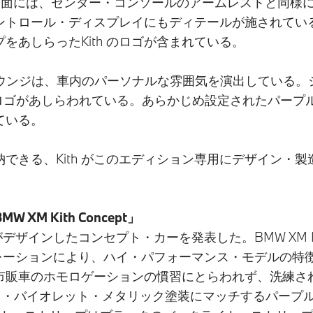
シート表面には、センター・コンソールのアームレストと同様に
トロール・ディスプレイにもディテールが施されている。
イプをあしらったKith のロゴが含まれている。
あるM ラウンジは、車内のパーソナルな雰囲気を演出している。
h のロゴがあしらわれている。あらかじめ設定されたパー
ている。
できる、Kith がこのエディション専用にデザイン・製
M Kith Concept」
がデザインしたコンセプト・カーを発表した。BMW XM Ki
ボレーションにより、ハイ・パフォーマンス・モデルの特
市販車のホモロゲーションの慣習にとらわれず、洗練さ
ズン・テクノ・バイオレット・メタリック塗装にマッチするパ