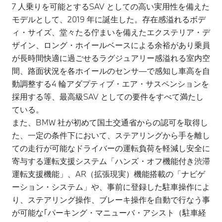
7 人乗りを可能とするSAV としての高い実用性を備えた
モデルとして、2019 年に誕生した。存在感溢れるボデ
ィ・サイズ、堂々たる佇まいを備えたエクステリア・デ
ザイン、ロング・ホイールベースによる余裕があり乗員
が長時間快適に過ごせるラグジュアリー感溢れる室内空
間、路面状況を各ホイールのセンサ―で感知し車高を自
動調整する4 輪アダプティブ・エア・サスペンションを
採用する等、最高級SAV としての要件をすべて満たし
ている。
また、BMW 社が初めて国土交通省からの認可を取得し
た、一定の条件下において、ステアリングから手を離し
ての走行が可能なドライバーの運転負荷を軽減し安全に
寄与する運転支援システム「ハンズ・オフ機能付き渋滞
運転支援機能」、AR（拡張現実）機能搭載の「ナビゲ
ーション・システム」や、事前に登録した駐車操作によ
り、ステアリング操作、ブレーキ操作を自動で行なう事
が可能な｢パーキング・マニューバ・アシスト（駐車経