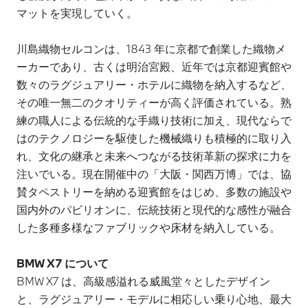
マットを実現していく。
川島織物セルコンは、1843 年に京都で創業した織物メ
ーカーであり、古くは明治宮殿、近年では京都迎賓館や
数々のラグジュアリー・ホテルに織物を納入するなど、
その唯一無二のクオリティーが高く評価されている。熟
練の職人による伝統的な手織り技術に加え、現代ならで
はのテクノロジーを駆使した機械織りも積極的に取り入
れ、文化の継承と未来へつながる技術革新の探求に力を
注いでいる。現在開催中の「大阪・関西万博」では、協
賛タペストリーを納める迎賓館をはじめ、多数の施設や
国内外のパビリオンに、伝統技術と現代的な感性が融合
した多種多様なファブリックや床材を納入している。
BMW X7 について
BMW X7 は、高級感溢れる威風堂々としたデザイン
と、ラグジュアリー・モデルに相応しい乗り心地、最大