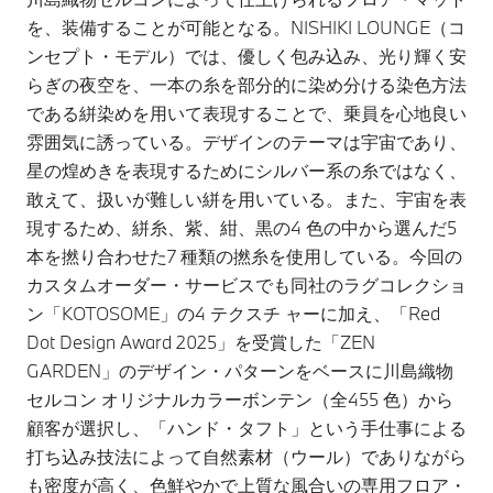
を、装備することが可能となる。NISHIKI LOUNGE（コ
ンセプト・モデル）では、優しく包み込み、光り輝く安
らぎの夜空を、一本の糸を部分的に染め分ける染色方法
である絣染めを用いて表現することで、乗員を心地良い
雰囲気に誘っている。デザインのテーマは宇宙であり、
星の煌めきを表現するためにシルバー系の糸ではなく、
敢えて、扱いが難しい絣を用いている。また、宇宙を表
現するため、絣糸、紫、紺、黒の4 色の中から選んだ5
本を撚り合わせた7 種類の撚糸を使用している。今回の
カスタムオーダー・サービスでも同社のラグコレクショ
ン「KOTOSOME」の4 テクスチ ャーに加え、「Red
Dot Design Award 2025」を受賞した「ZEN
GARDEN」のデザイン・パターンをベースに川島織物
セルコン オリジナルカラーボンテン（全455 色）から
顧客が選択し、「ハンド・タフト」という手仕事による
打ち込み技法によって自然素材（ウール）でありながら
も密度が高く、色鮮やかで上質な風合いの専用フロア・