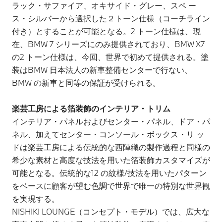
ラック・サファイア、オキサイド・グレー、スペ ー
ス・シルバーから選択した２トーン仕様（コーチライン
付き）とすることが可能となる。2 トーン仕様は、現
在、BMW 7 シリーズにのみ提供されており、BMW X7
の2 トーン仕様は、今回、世界で初めて提供される。塗
装はBMW 日本法人の新車整備センターで行ない、
BMW の新車と同等の保証が受けられる。
楽芸工房による箔装飾のインテリア・トリム
インテリア・パネルおよびセンター・パネル、ドア・パ
ネル、加えてセンター・コンソール・ボックス・リ ッ
ドは楽芸工房による伝統的な西陣織の製作過程と同様の
希少な素材と高度な技法を用いた箔装飾カスタマイズが
可能となる。伝統的な12 の紋様/技法を用いたパターン
をベースに顧客が望む色調で世界で唯一の特別な世界観
を実現する。
NISHIKI LOUNGE（コンセプト・モデル）では、広大な