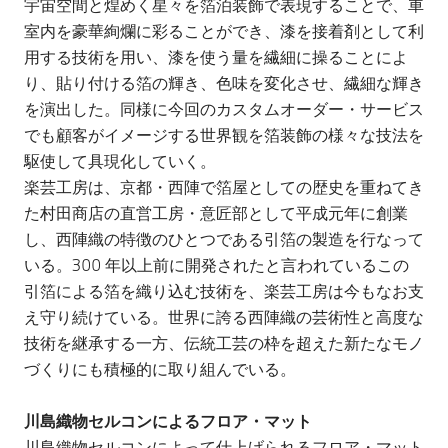
宇宙空間と煌めく星々を箔泊装飾で表現することで、車
室内を豪華絢爛に彩ることができ、漆を接着剤として利
用する技術を用い、漆を使う量を繊細に操ることによ
り、貼り付ける箔の輝き、色味を変化させ、繊細な輝き
を演出した。同様に今回のカスタムオーダー・サービス
でも顧客がイメージする世界観を箔装飾の様々な技法を
駆使して具現化していく。
楽芸工房は、京都・西陣で箔屋としての歴史を重ねてき
た村田商店の直営工房・意匠部として平成元年に創業
し、西陣織の特徴のひとつである引箔の製造を行なって
いる。300 年以上前に開発されたと言われているこの
引箔による箔を織り込む技術を、楽芸工房は今もなお支
え守り続けている。世界に誇る西陣織の芸術性と高度な
技術を継承する一方、伝統工芸の枠を超えた新たなモノ
づくりにも積極的に取り組んでいる。
川島織物セルコンによるフロア・マット
川島織物セルコンによって仕上げられるフロア・マット