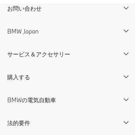
お問い合わせ
BMW Japan
カスタマー・サポート＆お問い合わせ
装備・価格表ダウンロード
サービス＆アクセサリー
見積依頼
会社概要
試乗申込
BMW Group Japan採用情報
購入する
ディーラー検索
BMW正規ディーラー採用情報
BMW Service
ISO 9001:2015 認証書
オンライン入庫予約
BMWの電気自動車
BMWのCSR活動
BMW純正アクセサリー
ご購入の前に
MINI
M Performance Parts
見積りシミュレーション
法的要件
BMW Motorrad
BMWタイヤ＆ホイール
新車在庫検索
BMWの電気自動車
Drivers Guide App
認定中古車検索
外出先での充電