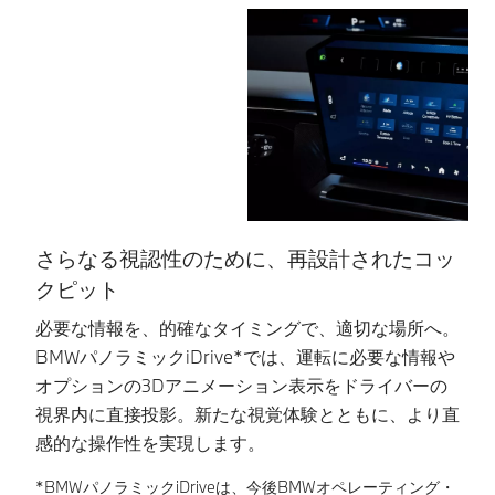
さらなる視認性のために、再設計されたコッ
クピット
B
況
必要な情報を、的確なタイミングで、適切な場所へ。
ー
BMWパノラミックiDrive*では、運転に必要な情報や
情
オプションの3Dアニメーション表示をドライバーの
タ
視界内に直接投影。新たな視覚体験とともに、より直
で
感的な操作性を実現します。
れ
*BMWパノラミックiDriveは、今後BMWオペレーティング・