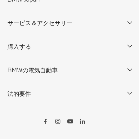
装備・価格表ダウンロード
サービス＆アクセサリー
見積依頼
会社概要
試乗申込
BMW Group Japan採用情報
購入する
ディーラー検索
BMW正規ディーラー採用情報
BMW Service
ISO 9001:2015 認証書
オンライン入庫予約
BMWの電気自動車
BMWのCSR活動
BMW純正アクセサリー
ご購入の前に
MINI
M Performance Parts
見積りシミュレーション
法的要件
BMW Motorrad
BMWタイヤ＆ホイール
新車在庫検索
BMWの電気自動車
Drivers Guide App
認定中古車検索
外出先での充電
BMWコネクテッド・ドライブ
実施中のサポート
ご自宅での充電
リコール情報
MyBMWアプリ
法人の皆様へ
電気自動車の航続可能距離
特定整備情報