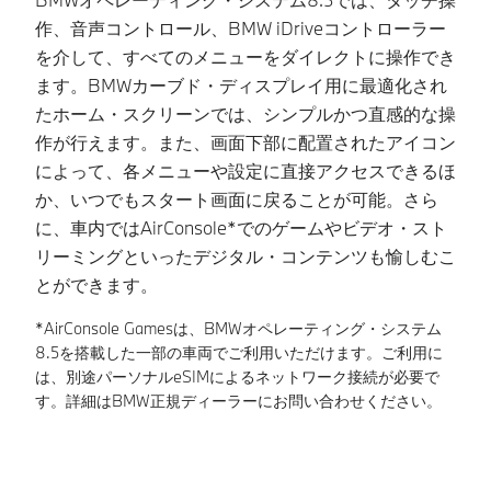
作、音声コントロール、BMW iDriveコントローラー
な
を介して、すべてのメニューをダイレクトに操作でき
9
ます。BMWカーブド・ディスプレイ用に最適化され
ョ
たホーム・スクリーンでは、シンプルかつ直感的な操
ナ
作が行えます。また、画面下部に配置されたアイコン
る
によって、各メニューや設定に直接アクセスできるほ
ジ
か、いつでもスタート画面に戻ることが可能。さら
多
に、車内ではAirConsole*でのゲームやビデオ・スト
ー
リーミングといったデジタル・コンテンツも愉しむこ
ビ
とができます。
*
サ
*AirConsole Gamesは、BMWオペレーティング・システム
課
8.5を搭載した一部の車両でご利用いただけます。ご利用に
ー
は、別途パーソナルeSIMによるネットワーク接続が必要で
す。詳細はBMW正規ディーラーにお問い合わせください。