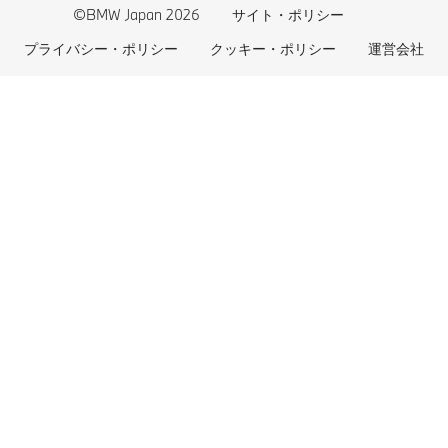
BMW CARE
医師等国家資格保有者の皆様へ
BMWプラグイン・ハイブリッド
自動車リサイクル/レスキュー時の取り扱い
©BMW Japan 2026
サイト・ポリシー
BMWファイナンシャル・サービス
エコカー減税および補助金制度
プライバシー・ポリシー
クッキー・ポリシー
運営会社
BMW自動車保険
BMW延長保証