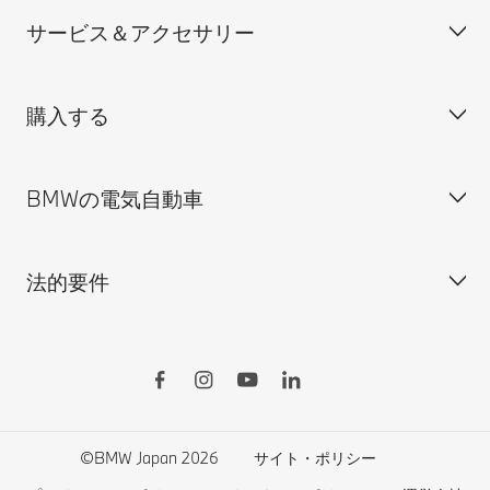
サービス＆アクセサリー
見積依頼
会社概要
試乗申込
BMW Group Japan採用情報
購入する
ディーラー検索
BMW正規ディーラー採用情報
BMW Service
ISO 9001:2015 認証書
オンライン入庫予約
BMWの電気自動車
BMWのCSR活動
BMW純正アクセサリー
ご購入の前に
MINI
M Performance Parts
見積りシミュレーション
法的要件
BMW Motorrad
BMWタイヤ＆ホイール
新車在庫検索
BMWの電気自動車
Drivers Guide App
認定中古車検索
外出先での充電
BMWコネクテッド・ドライブ
実施中のサポート
ご自宅での充電
リコール情報
MyBMWアプリ
法人の皆様へ
電気自動車の航続可能距離
特定整備情報
BMW CARE
医師等国家資格保有者の皆様へ
BMWプラグイン・ハイブリッド
自動車リサイクル/レスキュー時の取り扱い
©BMW Japan 2026
サイト・ポリシー
BMWファイナンシャル・サービス
エコカー減税および補助金制度