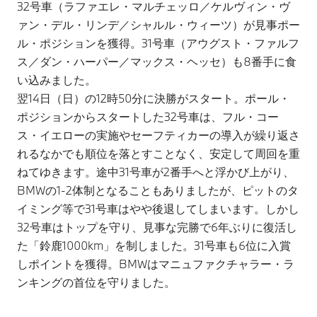
32号車（ラファエレ・マルチェッロ／ケルヴィン・ヴ
ァン・デル・リンデ／シャルル・ウィーツ）が見事ポー
ル・ポジションを獲得。31号車（アウグスト・ファルフ
ス／ダン・ハーパー／マックス・ヘッセ）も8番手に食
い込みました。
翌14日（日）の12時50分に決勝がスタート。ポール・
ポジションからスタートした32号車は、フル・コー
ス・イエローの実施やセーフティカーの導入が繰り返さ
れるなかでも順位を落とすことなく、安定して周回を重
ねてゆきます。途中31号車が2番手へと浮かび上がり、
BMWの1-2体制となることもありましたが、ピットのタ
イミング等で31号車はやや後退してしまいます。しかし
32号車はトップを守り、見事な完勝で6年ぶりに復活し
た「鈴鹿1000km」を制しました。31号車も6位に入賞
しポイントを獲得。BMWはマニュファクチャラー・ラ
ンキングの首位を守りました。