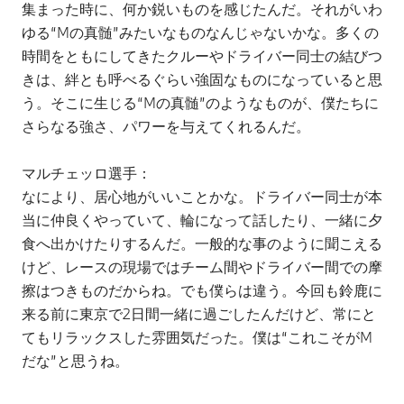
集まった時に、何か鋭いものを感じたんだ。それがいわ
ゆる“Mの真髄”みたいなものなんじゃないかな。多くの
時間をともにしてきたクルーやドライバー同士の結びつ
きは、絆とも呼べるぐらい強固なものになっていると思
う。そこに生じる“Mの真髄”のようなものが、僕たちに
さらなる強さ、パワーを与えてくれるんだ。
マルチェッロ選手：
なにより、居心地がいいことかな。ドライバー同士が本
当に仲良くやっていて、輪になって話したり、一緒に夕
食へ出かけたりするんだ。一般的な事のように聞こえる
けど、レースの現場ではチーム間やドライバー間での摩
擦はつきものだからね。でも僕らは違う。今回も鈴鹿に
来る前に東京で2日間一緒に過ごしたんだけど、常にと
てもリラックスした雰囲気だった。僕は“これこそがM
だな”と思うね。