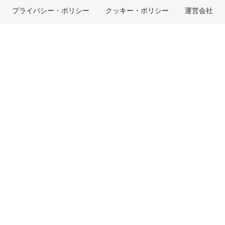
BMWファイナンシャル・サービス
エコカー減税および補助金制度
プライバシー・ポリシー
クッキー・ポリシー
運営会社
BMW自動車保険
BMW延長保証