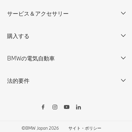
装備・価格表ダウンロード
サービス＆アクセサリー
見積依頼
会社概要
試乗申込
BMW Group Japan採用情報
購入する
ディーラー検索
BMW正規ディーラー採用情報
BMW Service
ISO 9001:2015 認証書
オンライン入庫予約
BMWの電気自動車
BMWのCSR活動
BMW純正アクセサリー
ご購入の前に
MINI
M Performance Parts
見積りシミュレーション
法的要件
BMW Motorrad
BMWタイヤ＆ホイール
新車在庫検索
BMWの電気自動車
Drivers Guide App
認定中古車検索
外出先での充電
BMWコネクテッド・ドライブ
実施中のサポート
ご自宅での充電
リコール情報
MyBMWアプリ
法人の皆様へ
電気自動車の航続可能距離
特定整備情報
BMW CARE
医師等国家資格保有者の皆様へ
BMWプラグイン・ハイブリッド
自動車リサイクル/レスキュー時の取り扱い
©BMW Japan 2026
サイト・ポリシー