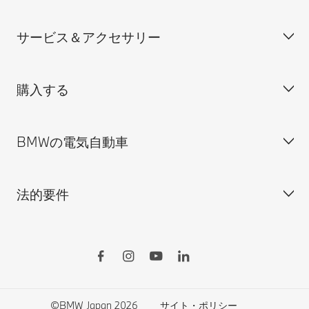
装備・価格表ダウンロード
サービス＆アクセサリー
見積依頼
会社概要
試乗申込
BMW Group Japan採用情報
購入する
ディーラー検索
BMW正規ディーラー採用情報
BMW Service
ISO 9001:2015 認証書
オンライン入庫予約
BMWの電気自動車
BMWのCSR活動
BMW純正アクセサリー
ご購入の前に
MINI
M Performance Parts
見積りシミュレーション
法的要件
BMW Motorrad
BMWタイヤ＆ホイール
新車在庫検索
BMWの電気自動車
Drivers Guide App
認定中古車検索
外出先での充電
BMWコネクテッド・ドライブ
実施中のサポート
ご自宅での充電
リコール情報
MyBMWアプリ
法人の皆様へ
電気自動車の航続可能距離
特定整備情報
BMW CARE
医師等国家資格保有者の皆様へ
BMWプラグイン・ハイブリッド
自動車リサイクル/レスキュー時の取り扱い
©BMW Japan 2026
サイト・ポリシー