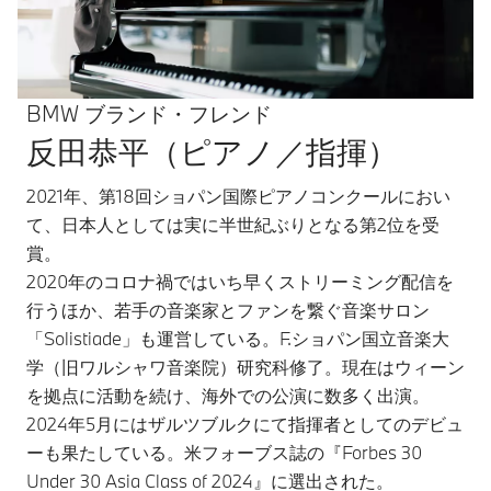
BMW ブランド・フレンド
反田恭平（ピアノ／指揮）
2021年、第18回ショパン国際ピアノコンクールにおい
て、日本人としては実に半世紀ぶりとなる第2位を受
賞。
2020年のコロナ禍ではいち早くストリーミング配信を
行うほか、若手の音楽家とファンを繋ぐ音楽サロン
「Solistiade」も運営している。F.ショパン国立音楽大
学（旧ワルシャワ音楽院）研究科修了。現在はウィーン
を拠点に活動を続け、海外での公演に数多く出演。
2024年5月にはザルツブルクにて指揮者としてのデビュ
ーも果たしている。米フォーブス誌の『Forbes 30
Under 30 Asia Class of 2024』に選出された。