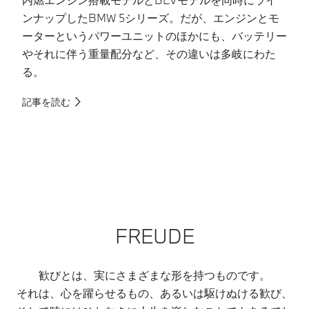
ンナップしたBMW 5シリーズ。だが、エンジンとモ
ぼ
ーターというパワーユニットのほかにも、バッテリー
の
やそれに伴う重量配分など、その違いは多岐にわた
2
る。
ツ
っ
記事を読む
記
FREUDE
歓びとは、実にさまざまな形を持つものです。
それは、心を躍らせるもの、あるいは駆けぬける歓び、