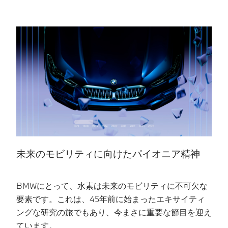
未来のモビリティに向けたパイオニア精神​
B
BMWにとって、水素は未来のモビリティに不可欠な
B
要素です。これは、45年前に始まったエキサイティ
B
ングな研究の旅でもあり、今まさに重要な節目を迎え
ジ
ています。
ィ