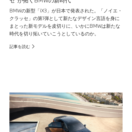
セ”が拓くBMWの新時代​
BMWの新型「iX3」が日本で発表された。「ノイエ・
日
クラッセ」の第1弾として新たなデザイン言語を身に
「
まとった新モデルを皮切りに、いかにBMWは新たな
『
時代を切り拓いていこうとしているのか。​
M
名
記事を読む
記