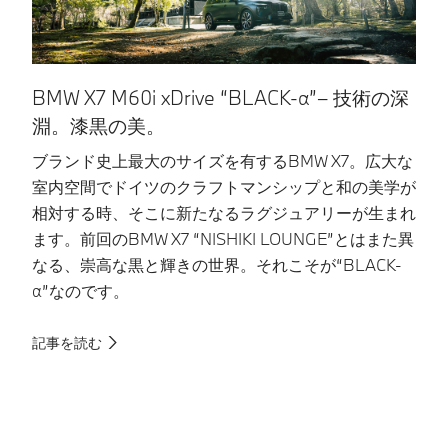
BMW X7 M60i xDrive “BLACK-α”– 技術の深
B
淵。漆黒の美。
ブランド史上最大のサイズを有するBMW X7。広大な
堂
室内空間でドイツのクラフトマンシップと和の美学が
X
相対する時、そこに新たなるラグジュアリーが生まれ
時
ます。前回のBMW X7 “NISHIKI LOUNGE”とはまた異
回
なる、崇高な黒と輝きの世界。それこそが“BLACK-
た
α”なのです。
記
記事を読む