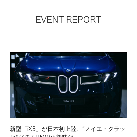
EVENT REPORT
新型「iX3」が日本初上陸、“ノイエ・クラッ
日