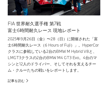
FIA 世界耐久選手権 第7戦
S
富士6時間耐久レース 現地レポート
2025年9月26日（金）〜28（日）に開催された「富
B
士6時間耐久レース（6 Hours of Fuji）」。HyperCar
耐
クラスに参戦している2台のBMW M Hybrid V8と、
の
LMGT3クラスの2台のBMW M4 GT3 Evo。4台のマ
ー
シンと12人のドライバー、そしてそれを支えるチー
に
ム・クルーたちの戦いをレポートします。
想
記事を読む
記