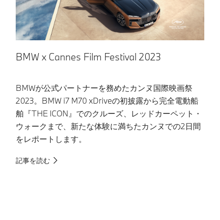
BMW x Cannes Film Festival 2023
J
BMWが公式パートナーを務めたカンヌ国際映画祭
東
2023。BMW i7 M70 xDriveの初披露から完全電動船
の
舶『THE ICON』でのクルーズ、レッドカーペット・
B
ウォークまで、新たな体験に満ちたカンヌでの2日間
な
をレポートします。
へ
記事を読む
記