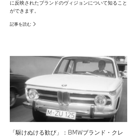
に反映されたブランドのヴィジョンについて知ること
え
ができます。​
記
記事を読む
「駆けぬける歓び」：BMWブランド・クレ