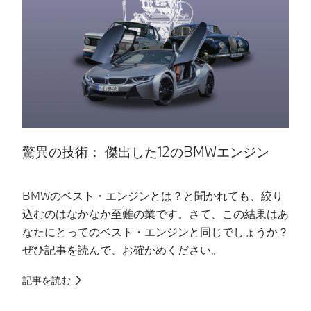
驚異の技術： 傑出した12のBMWエンジン
BMWのベスト・エンジンとは？と聞かれても、絞り
遂
込むのはなかなか至難の業です。さて、この結果はあ
も
なたにとってのベスト・エンジンと同じでしょうか？
が
ぜひ記事を読んで、お確かめください。
と
ド
記事を読む
記