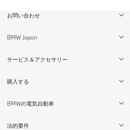
お問い合わせ
BMW Japan
カスタマー・サポート＆お問い合わせ
装備・価格表ダウンロード
サービス＆アクセサリー
見積依頼
会社概要
試乗申込
BMW Group Japan採用情報
購入する
ディーラー検索
BMW正規ディーラー採用情報
BMW Service
ISO 9001:2015 認証書
オンライン入庫予約
BMWの電気自動車
BMWのCSR活動
BMW純正アクセサリー
ご購入の前に
MINI
M Performance Parts
見積りシミュレーション
法的要件
BMW Motorrad
BMWタイヤ＆ホイール
新車在庫検索
BMWの電気自動車