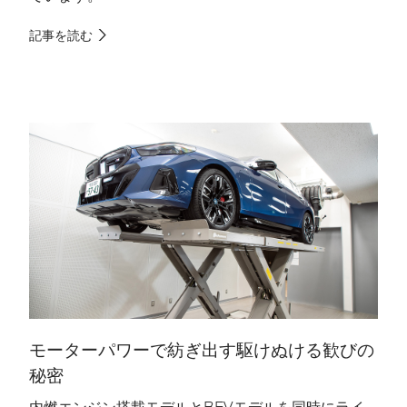
記事を読む
記
モーターパワーで紡ぎ出す駆けぬける歓びの
秘密
内燃エンジン搭載モデルとBEVモデルを同時にライ
B