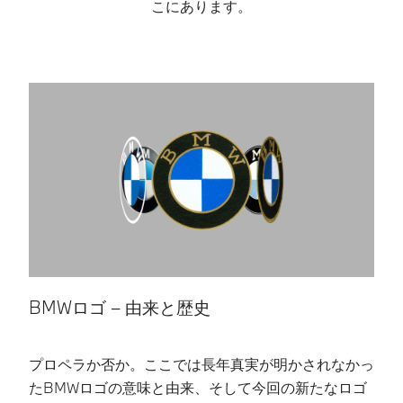
こにあります。​
BMWロゴ – 由来と歴史​
プロペラか否か。ここでは長年真実が明かされなかっ
B
たBMWロゴの意味と由来、そして今回の新たなロゴ
て