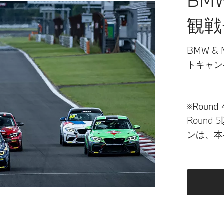
観戦
BMW &
トキャン
※Rou
Roun
ンは、本