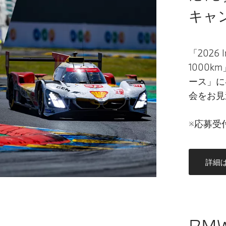
キャ
「2026 In
1000k
ース」に
会をお見
※応募受
詳細
BMW