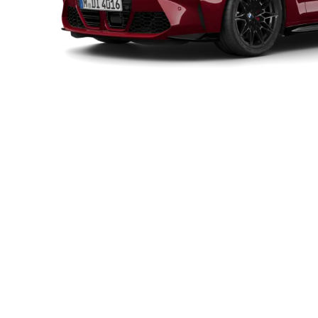
最高出力
最大トルク
0
390kW（530ps）
650Nm
3
*ヨーロッパ仕様車値（自社データ）
※記載の主要諸元は、M4 Competition M xDrive カブリオレの
※M440i xDrive カブリオレの主要諸元は、最高出力 285kW〔3
※画像の車両はヨーロッパ仕様のため、一部日本仕様と異なります