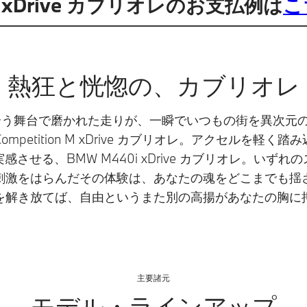
n M xDrive カブリオレのお支払例は
こ
熱狂と恍惚の、カブリオレ
合う舞台で磨かれた走りが、一瞬でいつもの街を異次元
 Competition M xDrive カブリオレ。アクセルを軽
させる、BMW M440i xDrive カブリオレ。いず
刺激をはらんだその体験は、あなたの魂をどこまでも揺
を解き放てば、自由というまた別の高揚があなたの胸に
主要諸元
モデル・ラインアップ