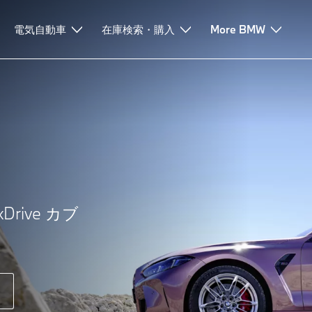
カブリオレ
電気自動車
BMW M440i xDrive カブリオレ
在庫検索・購入
テクノロジー
More BMW
ローン
xDrive カブ