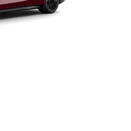
-100km/h 加速性能
.7秒*
ものとなります。
87ps〕、最大トルク 500Nmとなります。
。