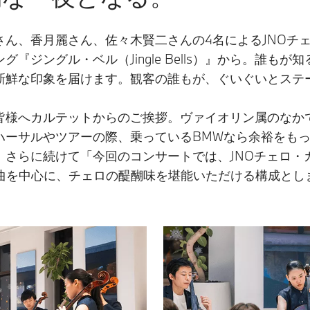
ん、香月麗さん、佐々木賢二さんの4名によるJNOチ
『ジングル・ベル（Jingle Bells）』から。誰も
新鮮な印象を届けます。観客の誰もが、ぐいぐいとステ
皆様へカルテットからのご挨拶。ヴァイオリン属のなか
ハーサルやツアーの際、乗っているBMWなら余裕をも
。さらに続けて「今回のコンサートでは、JNOチェロ・
llos」の収録曲を中心に、チェロの醍醐味を堪能いただける構