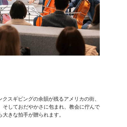
。
as』。未だサンクスギビングの余韻が残るアメリカの街、
。そしておだやかさに包まれ、教会に佇んで
ら大きな拍手が贈られます。