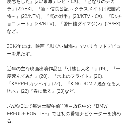
度恋をした』(20/東海テレビ・CX)、『となりのチカ
ラ』(22/EX)、『新・信長公記 ～クラスメイトは戦国武
将～』(22/NTV)、『罠の戦争』(23/KTV・CX)、『Dr.チ
ョコレート』(23/NTV)、『警部補ダイマジン』(23/EX)
など。
2016年には、映画『JUKAI-樹海-』でハリウッドデビュ
ーを果たす。
近年の主な映画出演作品は『引越し大名！』(19)、『一
度死んでみた』(20)、『水上のフライト』(20)、
『KAPPEI カッペイ』(22)、 『KINGDOM 2 遙かなる大
地へ』(22)『春に散る』(23)など。
J-WAVEにて毎週土曜午前11時～放送中の『BMW
FREUDE FOR LIFE』では初の番組ナビゲーターを務め
る。