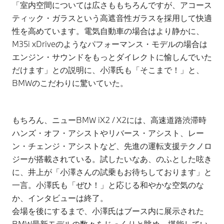
「室内空間については広さももちろんですが、アコース
ティック・ガラスという高遮音性ガラスを採用して快適
性を高めています。電気自動車の場合はより静かに、
M35i xDriveのようなパフォーマンス・モデルの場合は
エンジン・サウンドをもっとダイレクトに愉しんでいた
だけます」との説明に、小澤氏も「そこまで！」と、
BMWのこだわりに驚いていた。
もちろん、ニューBMW iX2 / X2には、高速道路渋滞時
ハンズ・オフ・アシストやリバース・アシスト、レー
ン・チェンジ・アシストなど、先進の運転支援テクノロ
ジーが搭載されている。試したいなあ、のふとした呟き
に、井上が「小澤さんの試乗もお待ちしております」と
一言。小澤氏も「ぜひ！」と応じる和やかな空気のな
か、インタビューは終了。
会場を後にするまで、小澤氏はブース内に展示された
BMW最新モデルの数々をじっくりと眺め、堪能してい