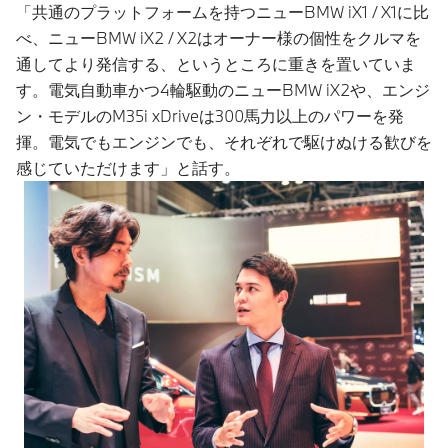
「共通のプラットフォームを持つニューBMW iX1 / X1に比
べ、ニューBMW iX2 / X2はオーナー様の個性をクルマを
通してより発信する、というところに重きを置いていま
す。電気自動車かつ4輪駆動のニューBMW iX2や、エンジ
ン・モデルのM35i xDriveは300馬力以上のパワーを発
揮。電気でもエンジンでも、それぞれで駆けぬける歓びを
感じていただけます」と話す。