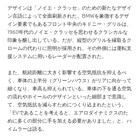
デザインは「ノイエ・クラッセ」のための新たなデザイ
ン言語によって全面刷新された。BMWを象徴するデザ
イン要素でもあるフロント中央のキドニー・グリルは、
1960年代のノイエ・クラッセを思わせるクラシカルな
印象を醸し出している。だが、縦型のグリルを縁取るク
ロームの代わりに照明が採用され、その外側には運転支
援システムに用いるレーダーが配置された。
また、航続距離に大きく影響する空気抵抗を抑えるべ
く、車体の上半分（グリーンハウス）がリアに向かって
細くなり、車高も抑えられている。車体の下を通る空気
の流れやホイールのデザインといった細部まで意識し
て、空気抵抗を減らすためにつくり込まれたという。
「EVであることを考えると、エアロダイナミクスのた
めに多くの部分に手を加える必要がありました」と、ハ
イムラーは語る。