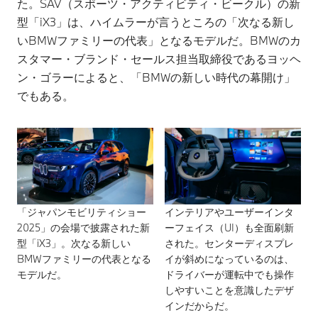
た。SAV（スポーツ・アクティビティ・ビークル）の新
型「iX3」は、ハイムラーが言うところの「次なる新し
いBMWファミリーの代表」となるモデルだ。BMWのカ
スタマー・ブランド・セールス担当取締役であるヨッヘ
ン・ゴラーによると、「BMWの新しい時代の幕開け」
でもある。
「ジャパンモビリティショー
インテリアやユーザーインタ
2025」の会場で披露された新
ーフェイス（UI）も全面刷新
型「iX3」。次なる新しい
された。センターディスプレ
BMWファミリーの代表となる
イが斜めになっているのは、
モデルだ。
ドライバーが運転中でも操作
しやすいことを意識したデザ
インだからだ。