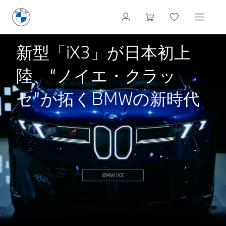
新型「iX3」が日本初上
陸、“ノイエ・クラッ
セ”が拓くBMWの新時代