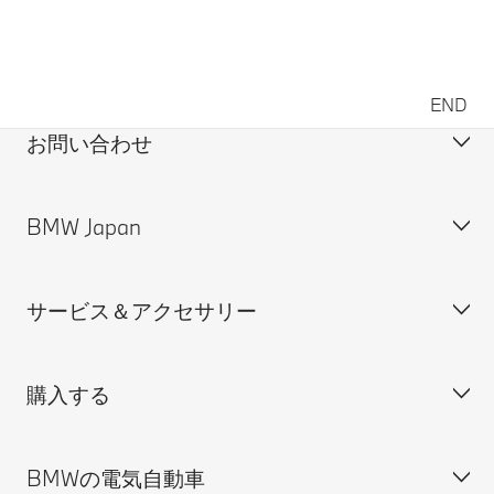
END
お問い合わせ
BMW Japan
カスタマー・サポート＆お問い合わせ
装備・価格表ダウンロード
サービス＆アクセサリー
見積依頼
会社概要
試乗申込
BMW Group Japan採用情報
購入する
ディーラー検索
BMW正規ディーラー採用情報
BMW Service
ISO 9001:2015 認証書
オンライン入庫予約
BMWの電気自動車
BMWのCSR活動
BMW純正アクセサリー
ご購入の前に