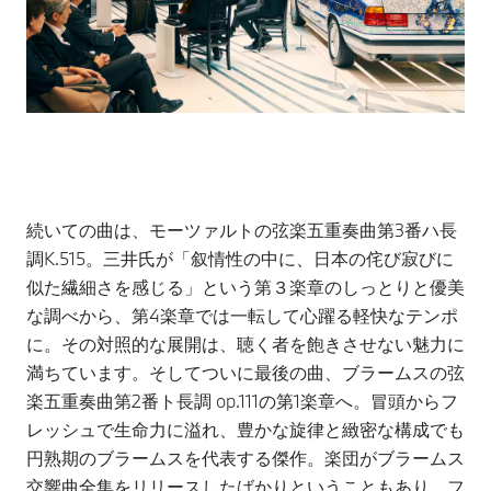
続いての曲は、モーツァルトの弦楽五重奏曲第3番ハ長
調K.515。三井氏が「叙情性の中に、日本の侘び寂びに
似た繊細さを感じる」という第３楽章のしっとりと優美
な調べから、第4楽章では一転して心躍る軽快なテンポ
に。その対照的な展開は、聴く者を飽きさせない魅力に
満ちています。そしてついに最後の曲、ブラームスの弦
楽五重奏曲第2番ト長調 op.111の第1楽章へ。冒頭からフ
レッシュで生命力に溢れ、豊かな旋律と緻密な構成でも
円熟期のブラームスを代表する傑作。楽団がブラームス
交響曲全集をリリースしたばかりということもあり、フ