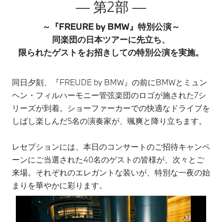
― 第2部 ―
～『FREURE by BMW』特別公演～
同楽団の日本ツアーに先立ち、
限られたゲストをお招きしての特別公演を実施。
同日夕刻、『FREUDE by BMW』の前にBMWとミュン
ヘン・フィルハーモニー管弦楽団のロゴが施された7シ
リーズが到着。ショーファーカーでの快適なドライブを
しばし楽しんだ5名の演奏家が、颯爽と降り立ちます。
レセプションには、本日のコンサートのご招待キャンペ
ーンにご当選された40名のゲストの皆様が、次々とご
来場。それぞれのエレガントな装いが、特別な一夜の始
まりを華やかに彩ります。