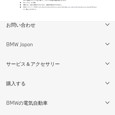
お問い合わせ
BMW Japan
カスタマー・サポート＆お問い合わせ
装備・価格表ダウンロード
サービス＆アクセサリー
見積依頼
会社概要
試乗申込
BMW Group Japan採用情報
購入する
ディーラー検索
BMW正規ディーラー採用情報
BMW Service
ISO 9001:2015 認証書
オンライン入庫予約
BMWの電気自動車
BMWのCSR活動
BMW純正アクセサリー
ご購入の前に
MINI
M Performance Parts
見積りシミュレーション