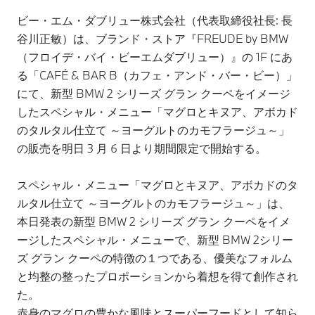
ビー・エム・ダブリュー株式会社（代表取締役社長: 長
谷川正敏）は、ブランド・ストア『FREUDE by BMW
（フロイデ・バイ・ビーエムダブリュー）』の 1F にあ
る「CAFÉ & BAR B（カフェ・アンド・バー・ビー）」
にて、新型 BMW 2 シリーズ グラン クーペをイメージ
したスペシャル・メニュー「マグロとキヌア、アボカド
のタルタル仕立て ～ヨーグルトのカモフラージュ～」
の販売を明日 3 月 6 日より期間限定で開始する。
スペシャル・メニュー「マグロとキヌア、アボカドのタ
ルタル仕立て ～ヨーグルトのカモフラージュ～」は、
本日発表の新型 BMW 2 シリーズ グラン クーペをイメ
ージしたスペシャル・メニューで、新型 BMW 2シリー
ズ グラン クーペの特徴の１つである、優美なフォルム
と均整の整ったプロポーションから着想を得て創作され
た。
赤身のマグロの豊かな風味とスーパーフードとして知ら