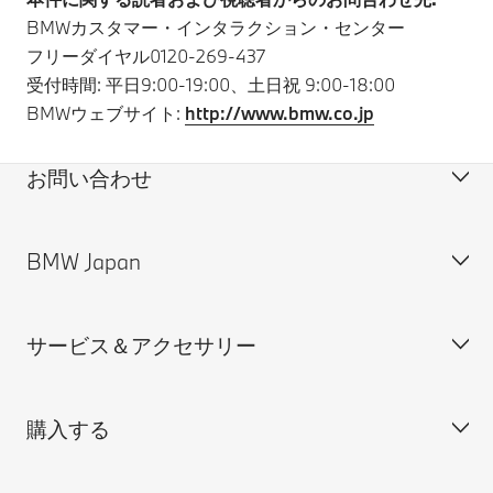
BMWカスタマー・インタラクション・センター
フリーダイヤル0120-269-437
受付時間: 平日9:00-19:00、土日祝 9:00-18:00
BMWウェブサイト:
http://www.bmw.co.jp
お問い合わせ
BMW Japan
カスタマー・サポート＆お問い合わせ
装備・価格表ダウンロード
サービス＆アクセサリー
見積依頼
会社概要
試乗申込
BMW Group Japan採用情報
購入する
ディーラー検索
BMW正規ディーラー採用情報
BMW Service
ISO 9001:2015 認証書
オンライン入庫予約