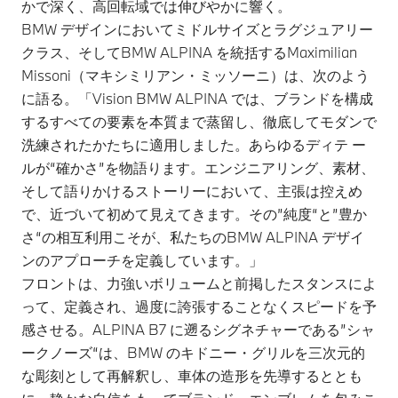
かで深く、高回転域では伸びやかに響く。
BMW デザインにおいてミドルサイズとラグジュアリー
クラス、そしてBMW ALPINA を統括するMaximilian
Missoni（マキシミリアン・ミッソーニ）は、次のよう
に語る。「Vision BMW ALPINA では、ブランドを構成
するすべての要素を本質まで蒸留し、徹底してモダンで
洗練されたかたちに適用しました。あらゆるディテ ー
ルが“確かさ”を物語ります。エンジニアリング、素材、
そして語りかけるストーリーにおいて、主張は控えめ
で、近づいて初めて見えてきます。その”純度“と”豊か
さ“の相互利用こそが、私たちのBMW ALPINA デザイ
ンのアプローチを定義しています。」
フロントは、力強いボリュームと前掲したスタンスによ
って、定義され、過度に誇張することなくスピードを予
感させる。ALPINA B7 に遡るシグネチャーである”シャ
ークノーズ“は、BMW のキドニー・グリルを三次元的
な彫刻として再解釈し、車体の造形を先導するととも