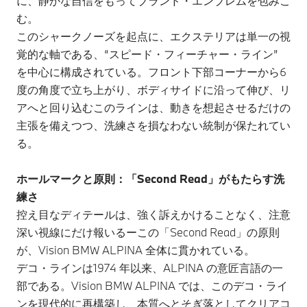
に、静かな自信をもってブランド・エンブレムを包みこ
む。
このシャークノーズを起点に、エクステリアは単一の視
覚的な軸である、“スピード・フィーチャー・ライン”
を中心に構成されている。フロント下部コーナーから6
度の角度で立ち上がり、ボディサイドに沿って伸び、リ
アへと回り込むこのラインは、動きを想起させるだけの
主張を備えつつ、洗練さを損なわない統制が保たれてい
る。
ホールマークと原則：「Second Read」がもたらす洗
練さ
控え目なディテールは、強く訴えかけることなく、注意
深い視線にだけ報いるーこの「Second Read」の原則
が、Vision BMW ALPINA 全体に貫かれている。
デコ・ラインは1974 年以来、ALPINA の意匠言語の一
部である。Vision BMW ALPINA では、このデコ・ライ
ンを現代的に再構築し、本質へとそぎ落としてクリアコ