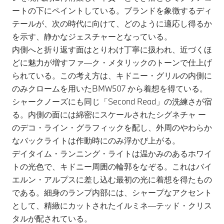
ートの下にペイントしている。ブランドを象徴するディ
テールが、次の時代に向けて、どのように適応し得るか
を示す、静かなジェスチャーとなっている。
内側へと折り返す面はとりわけ丁寧に扱われ、近づくほ
どに魅力が増すファ―ク・メタリックのトーンで仕上げ
られている。この考え方は、キドニー・グリルの内側に
のみクロームを用いたBMW507 から着想を得ている。
シャークノーズにも同じ「Second Read」の洗練さが宿
る。内側の面には綿密にスケールされたシグネチャ ー
のデコ・ライン・グラフィックを配し、外周のやわらか
なバックライトは作動時にのみ浮かび上がる。
デイタイム・ランニング・ライトは温かみのあるホワイ
トの光色で、キドニー周囲の輪郭をなぞる。これはバイ
エルン・アルプスに差し込む最初の光に着想を得たもの
である。細身のランプ内部には、シャープなアクセント
として、精緻にカットされたイルミネ―テッド・クリス
タルが配されている。