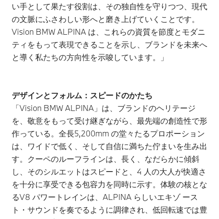
い手として果たす役割は、その独自性を守りつつ、現代
の文脈にふさわしい形へと磨き上げていくことです。
Vision BMW ALPINA は、これらの資質を節度とモダニ
ティをもって表現できることを示し、ブランドを未来へ
と導く私たちの方向性を示唆しています。」
デザインとフォルム：スピードのかたち
「Vision BMW ALPINA」は、ブランドのヘリテージ
を、敬意をもって受け継ぎながら、最先端の創造性で形
作っている。全長5,200mm の堂々たるプロポーション
は、ワイドで低く、そして自信に満ちた佇まいを生み出
す。クーペのルーフラインは、長く、なだらかに傾斜
し、そのシルエットはスピードと、4 人の大人が快適さ
を十分に享受できる包容力を同時に示す。体験の核とな
るV8 パワートレインは、ALPINA らしいエキゾ ース
ト・サウンドを奏でるように調律され、低回転速では豊