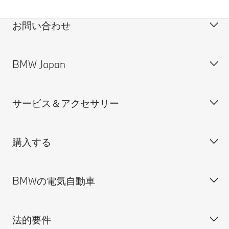
お問い合わせ
BMW Japan
カスタマー・サポート＆お問い合わせ
装備・価格表ダウンロード
サービス＆アクセサリー
見積依頼
会社概要
試乗申込
BMW Group Japan採用情報
購入する
ディーラー検索
BMW正規ディーラー採用情報
BMW Service
ISO 9001:2015 認証書
オンライン入庫予約
BMWの電気自動車
BMWのCSR活動
BMW純正アクセサリー
ご購入の前に
MINI
M Performance Parts
見積りシミュレーション
法的要件
BMW Motorrad
BMWタイヤ＆ホイール
新車在庫検索
BMWの電気自動車