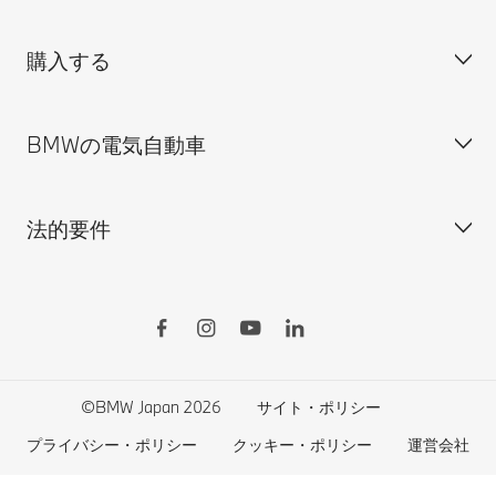
試乗申込
BMW Group Japan採用情報
購入する
ディーラー検索
BMW正規ディーラー採用情報
BMW Service
ISO 9001:2015 認証書
オンライン入庫予約
BMWの電気自動車
BMWのCSR活動
BMW純正アクセサリー
ご購入の前に
MINI
M Performance Parts
見積りシミュレーション
法的要件
BMW Motorrad
BMWタイヤ＆ホイール
新車在庫検索
BMWの電気自動車
Drivers Guide App
認定中古車検索
外出先での充電
BMWコネクテッド・ドライブ
実施中のサポート
ご自宅での充電
リコール情報
MyBMWアプリ
法人の皆様へ
電気自動車の航続可能距離
特定整備情報
BMW CARE
医師等国家資格保有者の皆様へ
BMWプラグイン・ハイブリッド
自動車リサイクル/レスキュー時の取り扱い
©BMW Japan 2026
サイト・ポリシー
BMWファイナンシャル・サービス
エコカー減税および補助金制度
プライバシー・ポリシー
クッキー・ポリシー
運営会社
BMW自動車保険