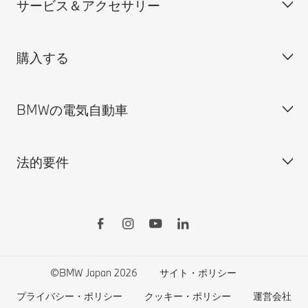
サービス＆アクセサリー
見積依頼
会社概要
試乗申込
BMW Group Japan採用情報
購入する
ディーラー検索
BMW正規ディーラー採用情報
BMW Service
ISO 9001:2015 認証書
オンライン入庫予約
BMWの電気自動車
BMWのCSR活動
BMW純正アクセサリー
ご購入の前に
MINI
M Performance Parts
見積りシミュレーション
法的要件
BMW Motorrad
BMWタイヤ＆ホイール
新車在庫検索
BMWの電気自動車
Drivers Guide App
認定中古車検索
外出先での充電
BMWコネクテッド・ドライブ
実施中のサポート
ご自宅での充電
リコール情報
MyBMWアプリ
法人の皆様へ
電気自動車の航続可能距離
特定整備情報
BMW CARE
医師等国家資格保有者の皆様へ
BMWプラグイン・ハイブリッド
自動車リサイクル/レスキュー時の取り扱い
©BMW Japan 2026
サイト・ポリシー
BMWファイナンシャル・サービス
エコカー減税および補助金制度
プライバシー・ポリシー
クッキー・ポリシー
運営会社