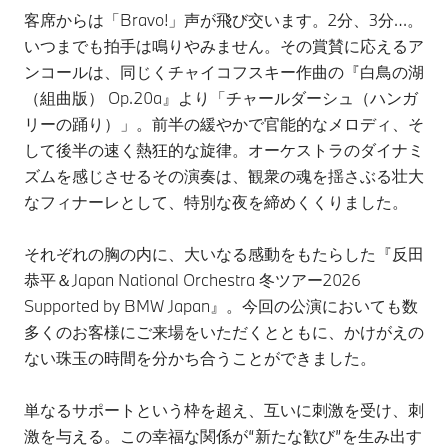
客席からは「Bravo!」声が飛び交います。2分、3分…。
いつまでも拍手は鳴りやみません。その賞賛に応えるア
ンコールは、同じくチャイコフスキー作曲の『白鳥の湖
（組曲版） Op.20a』より「チャールダーシュ（ハンガ
リーの踊り）」。前半の緩やかで官能的なメロディ、そ
して後半の速く熱狂的な旋律。オーケストラのダイナミ
ズムを感じさせるその演奏は、観衆の魂を揺さぶる壮大
なフィナーレとして、特別な夜を締めくくりました。
それぞれの胸の内に、大いなる感動をもたらした『反田
恭平＆Japan National Orchestra 冬ツアー2026
Supported by BMW Japan』。今回の公演においても数
多くのお客様にご来場をいただくとともに、かけがえの
ない珠玉の時間を分かち合うことができました。
単なるサポートという枠を超え、互いに刺激を受け、刺
激を与える。この幸福な関係が“新たな歓び”を生み出す