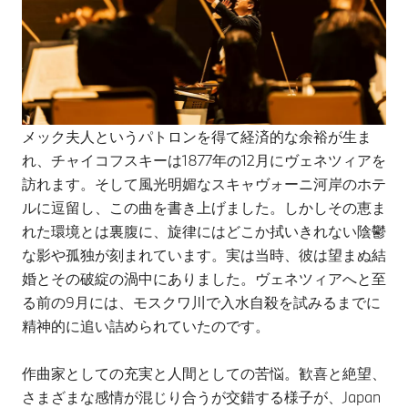
メック夫人というパトロンを得て経済的な余裕が生ま
れ、チャイコフスキーは1877年の12月にヴェネツィアを
訪れます。そして風光明媚なスキャヴォーニ河岸のホテ
ルに逗留し、この曲を書き上げました。しかしその恵ま
れた環境とは裏腹に、旋律にはどこか拭いきれない陰鬱
な影や孤独が刻まれています。実は当時、彼は望まぬ結
婚とその破綻の渦中にありました。ヴェネツィアへと至
る前の9月には、モスクワ川で入水自殺を試みるまでに
精神的に追い詰められていたのです。
作曲家としての充実と人間としての苦悩。歓喜と絶望、
さまざまな感情が混じり合うが交錯する様子が、Japan