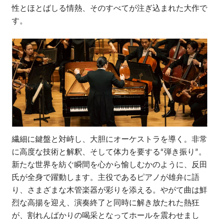
性とほとばしる情熱、そのすべてが注ぎ込まれた大作で
す。
繊細に鍵盤と対峙し、大胆にオーケストラを導く。非常
に高度な技術と解釈、そして体力を要する“弾き振り”。
新たな世界を紡ぐ瞬間を心から愉しむかのように、反田
氏が全身で躍動します。主役であるピアノが雄弁に語
り、さまざまな木管楽器が彩りを添える。やがて曲は鮮
烈な高揚を迎え、演奏終了と同時に解き放たれた熱狂
が、割れんばかりの喝采となってホールを震わせまし