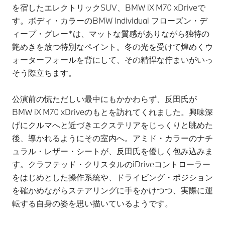
を宿したエレクトリックSUV、BMW iX M70 xDriveで
す。ボディ・カラーのBMW Individual フローズン・デ
ィープ・グレー*は、マットな質感がありながら独特の
艶めきを放つ特別なペイント。冬の光を受けて煌めくウ
ォーターフォールを背にして、その精悍な佇まいがいっ
そう際立ちます。
公演前の慌ただしい最中にもかかわらず、反田氏が
BMW iX M70 xDriveのもとを訪れてくれました。興味深
げにクルマへと近づきエクステリアをじっくりと眺めた
後、導かれるようにその室内へ。アミド・カラーのナチ
ュラル・レザー・シートが、反田氏を優しく包み込みま
す。クラフテッド・クリスタルのiDriveコントローラー
をはじめとした操作系統や、ドライビング・ポジション
を確かめながらステアリングに手をかけつつ、実際に運
転する自身の姿を思い描いているようです。