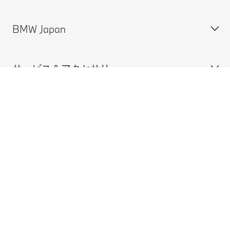
BMW Japan
カスタマー・サポート＆お問い合わせ
装備・価格表ダウンロード
サービス＆アクセサリー
見積依頼
会社概要
試乗申込
BMW Group Japan採用情報
購入する
ディーラー検索
BMW正規ディーラー採用情報
BMW Service
ISO 9001:2015 認証書
オンライン入庫予約
BMWの電気自動車
BMWのCSR活動
BMW純正アクセサリー
ご購入の前に
MINI
M Performance Parts
見積りシミュレーション
法的要件
BMW Motorrad
BMWタイヤ＆ホイール
新車在庫検索
BMWの電気自動車
Drivers Guide App
認定中古車検索
外出先での充電
BMWコネクテッド・ドライブ
実施中のサポート
ご自宅での充電
リコール情報