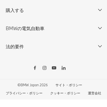
試乗申込
BMW Group Japan採用情報
購入する
ディーラー検索
BMW正規ディーラー採用情報
BMW Service
ISO 9001:2015 認証書
オンライン入庫予約
BMWの電気自動車
BMWのCSR活動
BMW純正アクセサリー
ご購入の前に
MINI
M Performance Parts
見積りシミュレーション
法的要件
BMW Motorrad
BMWタイヤ＆ホイール
新車在庫検索
BMWの電気自動車
Drivers Guide App
認定中古車検索
外出先での充電
BMWコネクテッド・ドライブ
実施中のサポート
ご自宅での充電
リコール情報
MyBMWアプリ
法人の皆様へ
電気自動車の航続可能距離
特定整備情報
BMW CARE
医師等国家資格保有者の皆様へ
BMWプラグイン・ハイブリッド
自動車リサイクル/レスキュー時の取り扱い
©BMW Japan 2026
サイト・ポリシー
BMWファイナンシャル・サービス
エコカー減税および補助金制度
プライバシー・ポリシー
クッキー・ポリシー
運営会社
BMW自動車保険